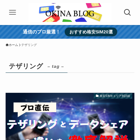
通信のプロ厳選！
おすすめ格安SIM20選
ホーム
テザリング
テザリング
– tag –
格安SIMキャリア別詳細